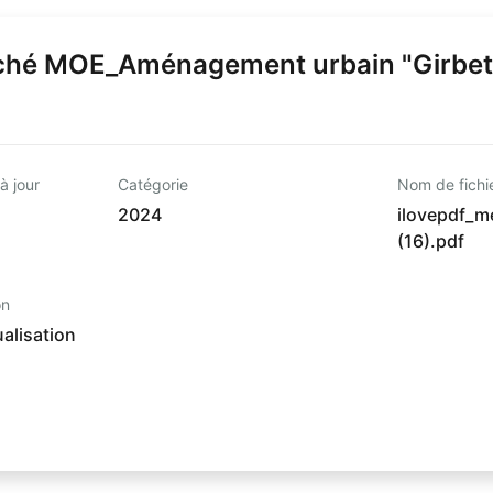
é MOE_Aménagement urbain "Girbet 3
à jour
Catégorie
Nom de fichi
2024
ilovepdf_
(16).pdf
on
alisation