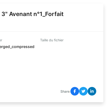
" Avenant n°1_Forfait
er
Taille du fichier
merged_compressed
Share: