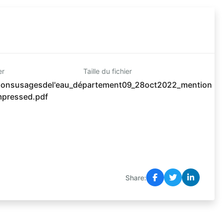
er
Taille du fichier
tionsusagesdel'eau_département09_28oct2022_mention
mpressed.pdf
Share: