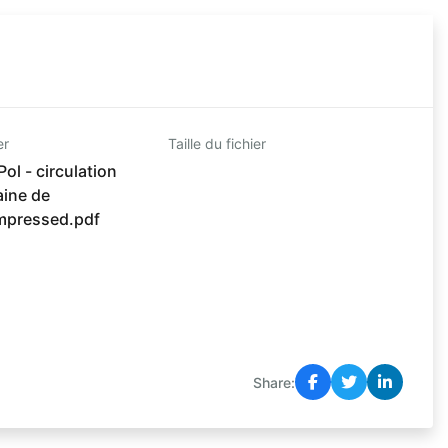
er
Taille du fichier
l - circulation
ine de
mpressed.pdf
Share: