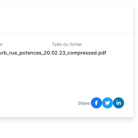
er
Taille du fichier
urb_rue_potences_20.02.23_compressed.pdf
Share: