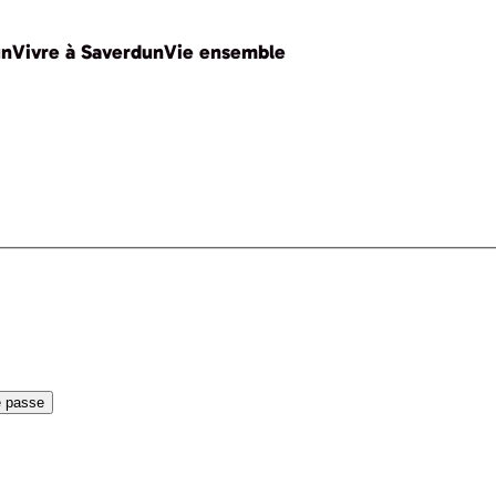
un
Vivre à Saverdun
Vie ensemble
e passe