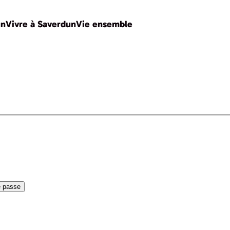
un
Vivre à Saverdun
Vie ensemble
e passe