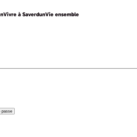
un
Vivre à Saverdun
Vie ensemble
e passe