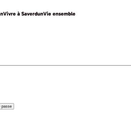
un
Vivre à Saverdun
Vie ensemble
e passe