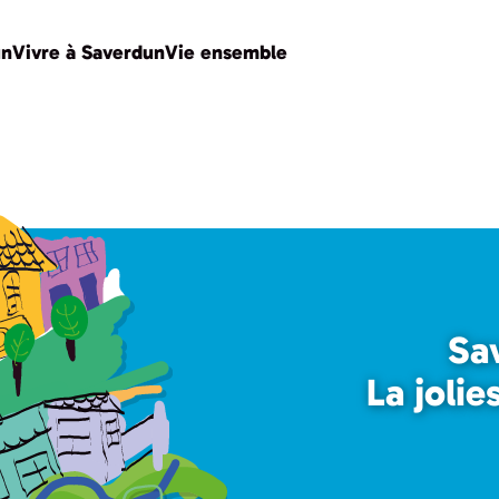
un
Vivre à Saverdun
Vie ensemble
Sa
La jolie